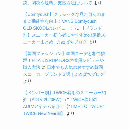
説。関税や送料、支払方法について
より
【Comfycush】クラシックな見た目そのま
まに機能性を向上！VANS Comfycush
OLD SKOOLのレビュー！
に
【ブランド
別】スニーカー初心者におすすめの定番ス
ニーカーまとめ | よぬぱちブログ
より
【韓国ファッション】韓国コーデと相性抜
群！FILA DISRUPTOR2の着用レビューや
購入方法
に
日本でも人気のおすすめ韓国
スニーカーブランド３選 | よぬぱちブログ
より
【メンバー別】TWICE着用のスニーカー紹
介（ADLV 2020FW）
に
TWICE着用の
ADLVアイテム紹介！【“TIME TO TWICE”
TWICE New Year編】
より