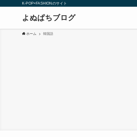
K-POP×FASHIONのサイト
よぬぱちブログ
ホーム
韓国語