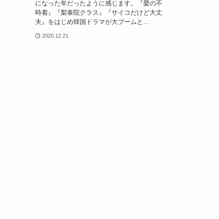
になった年だったように感じます。『愛の不
時着』『梨泰院クラス』『サイコだけど大丈
夫』をはじめ韓国ドラマが大ブームと...
2020.12.21