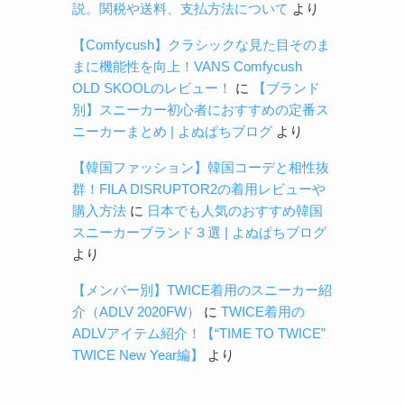
説。関税や送料、支払方法について
より
【Comfycush】クラシックな見た目そのま
まに機能性を向上！VANS Comfycush
OLD SKOOLのレビュー！
に
【ブランド
別】スニーカー初心者におすすめの定番ス
ニーカーまとめ | よぬぱちブログ
より
【韓国ファッション】韓国コーデと相性抜
群！FILA DISRUPTOR2の着用レビューや
購入方法
に
日本でも人気のおすすめ韓国
スニーカーブランド３選 | よぬぱちブログ
より
【メンバー別】TWICE着用のスニーカー紹
介（ADLV 2020FW）
に
TWICE着用の
ADLVアイテム紹介！【“TIME TO TWICE”
TWICE New Year編】
より