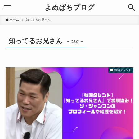
よぬぱちブログ
ホーム
知ってるお兄さん
知ってるお兄さん
– tag –
韓国タレント